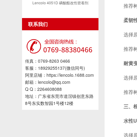
Lencolo 4051D 磷酸酯改性密着剂
推荐树脂
柔韧
联系我们
选择原则
推荐树脂：
传真：0769-8263 0466
耐黄
客服：18929255137(微信同号)
阿里店铺：https://lencolo.1688.com
选择原则
邮箱：lencolo@qq.com
Q Q：2264608088
推荐树脂
地址：广东省东莞市道滘镇创意东路
8号东实数智园1号楼12楼
三、
水性
选择原则