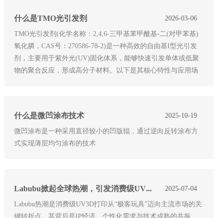
什么是TMO光引发剂
2026-03-06
TMO光引发剂(化学名称：2,4,6-三甲基苯甲酰基-二(对甲苯基)
氧化膦，CAS号：270586-78-2)是一种高效的自由基I型光引发
剂，主要用于紫外光(UV)固化体系，能够快速引发单体或低聚
物的聚合反应，形成高分子材料。以下是其核心特性与应用场
景的详细说明：核心特性高效性与快速固化TMO在紫外光照射
下能迅速产生自
什么是微凹涂布技术
2025-10-19
微凹涂布是一种采用直径较小的凹版辊，通过逆向反转涂布方
式实现薄层均匀涂布的技术
Labubu掀起全球热潮，引发消费级UV3D打印热潮
2025-07-04
Labubu热潮是消费级UV3D打印从“极客玩具”迈向主流市场的关
键转折点。其背后是IP经济、个性化需求与技术成熟的共振，