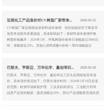
生成自由基。常见类型：苯偶姻及衍生物(如苯偶姻醚、苯偶姻
双醚)：
近期化工产品涨价对UV树脂厂家带来的影响
2026-03-22
UV树脂厂家近期面临原材料成本激增、供应链稳定性下降及市
场竞争加剧等多重挑战，具体影响如下：原材料成本激增环氧
树脂价格飙升：2026年3月，环氧树脂价格单日涨幅超过3000元/
吨，涨幅接近20%。其核心原料双酚A价格一周内涨幅超过
80%，单日累计涨幅高达4300元/吨，创下历史纪录。这种极端
行情直接推高了UV树脂
巴斯夫、亨斯迈、万华化学、赢创等巨头再涨价
2026-03-20
巴斯夫、亨斯迈、万华化学、赢创等化工巨头近期纷纷宣布涨
价，具体涨价情况如下：巴斯夫涨价时间：2026年3月18日起涨
价范围：欧洲市场家庭护理、工业及机构清洁、工业配方剂等
品类产品涨价幅度：最高涨幅达30%，部分产品涨幅更高涨价原
因：原材料价格剧烈波动与供应紧张、物流成本攀升，以及包
装、