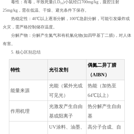
毒性：有毒，半致死量(LD₅₀)小鼠经口700mg/kg，腹腔注射
25mg/kg，需在低温、干燥、避光条件下保存。
热稳定性：40℃以上逐渐分解，100℃急剧分解，可能引发爆炸或
火灾，需严格控制储存温度。
分解产物：分解产生氮气和有机氰化物(如四甲基丁二腈)，对人体
有害。
5. 核心区别总结
偶氮二异丁腈
特性
光引发剂
（AIBN）
光能（紫外光或
热能（加热至
能量来源
可见光）
64℃以上）
光激发产生自由
热分解产生自由
作用机理
基或阳离子
基
UV涂料、油墨、
高分子合成、自