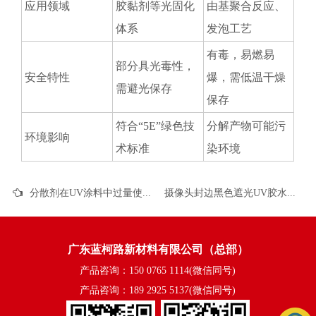
应用领域
胶黏剂等光固化
由基聚合反应、
体系
发泡工艺
有毒，易燃易
部分具光毒性，
安全特性
爆，需低温干燥
需避光保存
保存
符合“5E”绿色技
分解产物可能污
环境影响
术标准
染环境
分散剂在UV涂料中过量使用会有什么后果？
摄像头封边黑色遮光UV胶水有哪些核心性能？
广东蓝柯路新材料有限公司（总部）
产品咨询：150 0765 1114(微信同号)
产品咨询：189 2925 5137(微信同号)