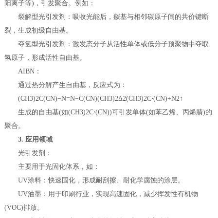
阳离子等)，引发聚合。例如：
裂解型光引发剂：吸收光能后，羰基与相邻碳原子间的共价键断
裂，生成初级自由基。
夺氢型光引发剂：激发态分子从活性单体或低分子预聚物中夺取
氢原子，形成活性自由基。
AIBN：
通过热分解产生自由基，反应式为：
(CH3​)2​C(CN)−N=N−C(CN)(CH3​)2​Δ​2(CH3​)2​C⋅(CN)+N2​↑
生成的自由基(如(CH3​)2​C⋅(CN))可引发单体(如苯乙烯、丙烯腈)的
聚合。
3. 应用领域
光引发剂：
主要用于光固化体系，如：
UV涂料：快速固化，形成耐刮擦、耐化学腐蚀的涂层。
UV油墨：用于印刷行业，实现高速固化，减少挥发性有机物
(VOC)排放。