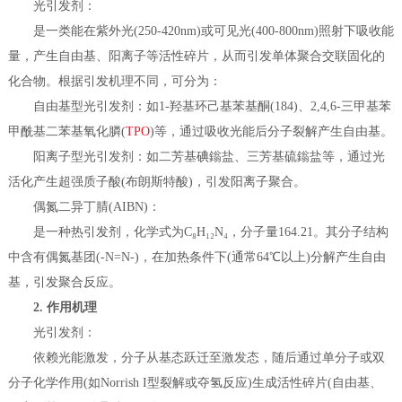
光引发剂：
是一类能在紫外光(250-420nm)或可见光(400-800nm)照射下吸收能
量，产生自由基、阳离子等活性碎片，从而引发单体聚合交联固化的
化合物。根据引发机理不同，可分为：
自由基型光引发剂：如1-羟基环己基苯基酮(184)、2,4,6-三甲基苯
甲酰基二苯基氧化膦(
TPO
)等，通过吸收光能后分子裂解产生自由基。
阳离子型光引发剂：如二芳基碘鎓盐、三芳基硫鎓盐等，通过光
活化产生超强质子酸(布朗斯特酸)，引发阳离子聚合。
偶氮二异丁腈(AIBN)：
是一种热引发剂，化学式为C₈H₁₂N₄，分子量164.21。其分子结构
中含有偶氮基团(-N=N-)，在加热条件下(通常64℃以上)分解产生自由
基，引发聚合反应。
2. 作用机理
光引发剂：
依赖光能激发，分子从基态跃迁至激发态，随后通过单分子或双
分子化学作用(如Norrish I型裂解或夺氢反应)生成活性碎片(自由基、