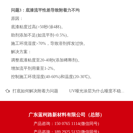
问题3：底漆流平性差导致附着力不均
原因：
底漆粘度过高(>50秒/涂4杯)。
助剂添加不足(如流平剂<0.5%)。
施工环境湿度>70%，导致溶剂挥发过快。
解决方案：
调整底漆粘度至20-40秒(添加稀释剂)。
增加流平剂用量至1-2%。
控制施工环境湿度(40-60%)和温度(20-30℃)。
打底如何解决附着力问题
UV哑光涂层为什么哑度不稳定？
广东蓝柯路新材料有限公司（总部）
产品咨询：150 0765 1114(微信同号)
产品咨询：189 2925 5137(微信同号)