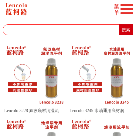
搜索
Lencolo 3228 氟改底材润湿流平剂 油墨流平剂 水性工业涂料 印刷油墨 罩光光油 溶剂型涂料 UV涂料
Lencolo 3245 水油通用底材润湿流平剂 防缩孔 UV涂料 水性涂料 印刷油墨 罩光光油