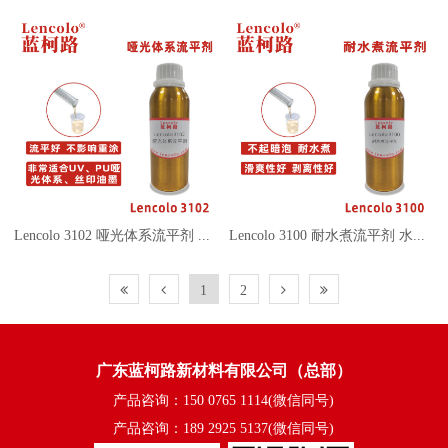
Lencolo 3102 哑光体系流平剂 油墨 UV涂料 哑光木器涂料 丝印UV油墨 不饱和聚酯涂料 哑光聚氨酯涂料
Lencolo 3100 耐水煮流平剂 水性UV体系 涂料 溶剂型聚氨酯涂料 水性聚氨酯涂料
1
2
广东蓝柯路新材料有限公司（总部）
产品咨询：150 0765 1114(微信同号)
产品咨询：189 2925 5137(微信同号)