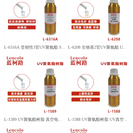
L-6316A 坚韧性3官UV聚氨酯 SPC地板 PVC地板 3D打印 UV转移胶 手感UV漆 UV塑胶涂料
L-6208 生物基2官UV聚氨酯 UV转移胶 塑胶UV涂料 UV胶黏剂 UV油墨
L-1589 UV聚氨酯树脂 真空电镀底 面漆 UV塑胶上罩光
L-1588 UV聚氨酯树脂 UV真空电镀底漆 UV塑胶上罩光