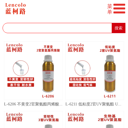
搜索
L-6206 不黄变2官聚氨酯丙烯酸 UV保护清漆 UV胶粘剂 UV转移胶 UV3D打印 UV加硬液 弹性UV涂料 真空镀UV涂料
L-6211 低粘度2官UV聚氨酯 UV喷墨 UV3D打印 UV胶粘剂 UV可撕膜 UV清漆 UV塑胶涂料 UV弹性涂料