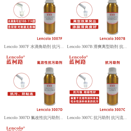
Lencolo 3007F 水滴角助剂 抗污流平剂 抗涂鸦助剂 UV耐污 UV涂料 UV加硬液
Lencolo 3007B 滑爽离型助剂 抗污流平剂 抗涂鸦 耐污 抗指纹 工业涂料 UV涂料 UV离型涂料 手感UV 功能膜材处理
Lencolo 3007D 氟改性抗污助剂 流平剂 抗涂鸦耐污 防粘连剂 皮革滑爽剂 油性耐高温涂料 金属制品 不粘涂料 UV涂料 离型涂料 地板涂料
Lencolo 3007C 抗污助剂 抗污流平剂 抗涂鸦助剂 烤漆耐污 工业涂料 UV涂料 水性涂料