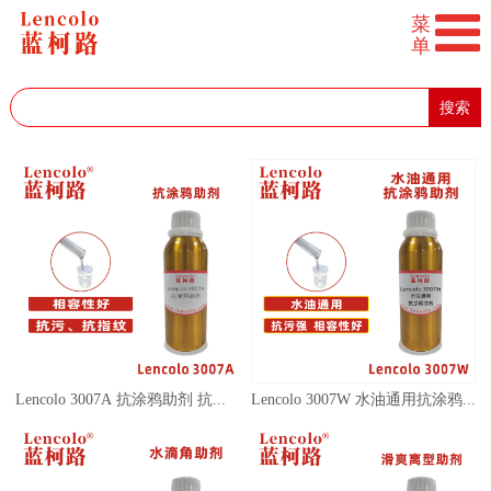
搜索
Lencolo 3007A 抗涂鸦助剂 抗污流平剂 烤漆手感剂 工业涂料 UV涂料 烤漆 地板涂料 抗污涂料
Lencolo 3007W 水油通用抗涂鸦助剂 工业涂料 UV涂料 烤漆 地板涂料 抗污涂料 水性涂料