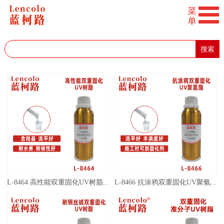
搜索
L-8464 高性能双重固化UV树脂 真空镀膜汽车内饰清漆油墨涂料玻璃
L-8466 抗涂鸦双重固化UV聚氨酯 抗涂鸦UV清漆 胶粘剂 双重固化UV油墨 手机玻璃保护墨 汽车内饰双重固化UV涂料 功能膜材加硬