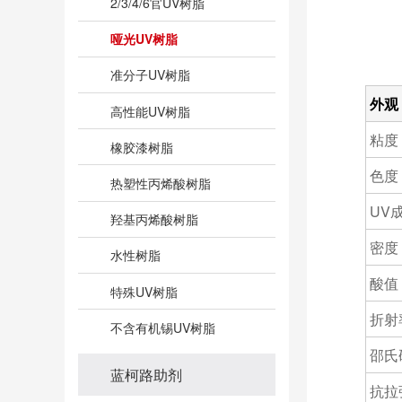
2/3/4/6官UV树脂
哑光UV树脂
准分子UV树脂
外观
高性能UV树脂
粘度
橡胶漆树脂
色度（
热塑性丙烯酸树脂
UV成
羟基丙烯酸树脂
密度（
水性树脂
酸值（
特殊UV树脂
折射
不含有机锡UV树脂
邵氏
蓝柯路助剂
抗拉强