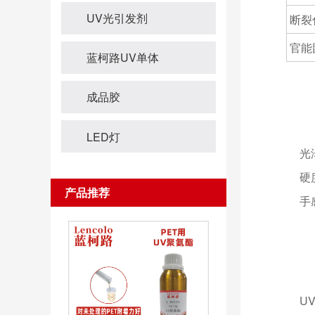
UV光引发剂
断裂伸
官能
蓝柯路UV单体
成品胶
LED灯
光泽5
硬度
产品推荐
手感细
UV哑