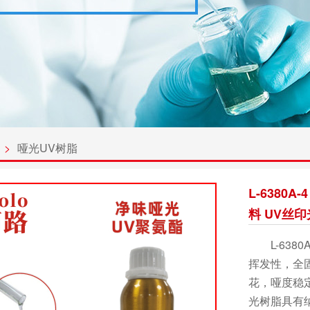
>
哑光UV树脂
L-6380
料 UV丝印
L-6380
挥发性，全固
花，哑度稳定
光树脂具有