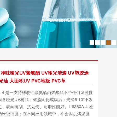
A-4 净味哑光UV聚氨酯 UV哑光清漆 UV塑胶涂
光油 大面积UV PVC地板 PVC革
A-4 是一支特殊改性聚氨酯丙烯酸酯不带任何刺激性
含哑光UV树脂；树脂固化成膜后：光泽5-10°不发
，表面抗刮、抗划伤、耐磨性能好。L-6380A-4 哑
纳米级细度；在不同应用领域中，不会因烘烤温度