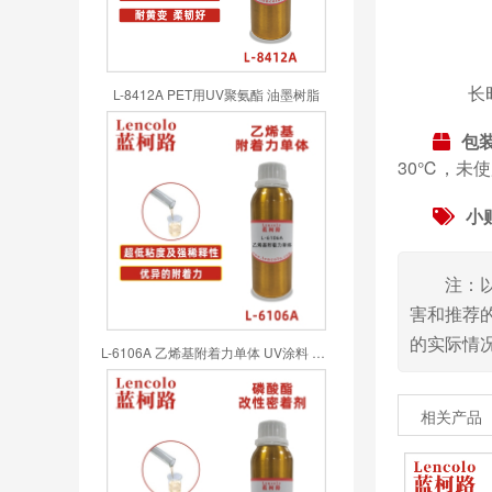
长时间
L-8412A PET用UV聚氨酯 油墨树脂
包
30℃，未使
小
注：
害和推荐
的实际情
L-6106A 乙烯基附着力单体 UV涂料 UV喷墨 UV油墨 UV胶粘剂
相关产品