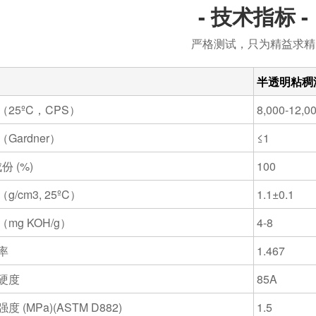
- 技术指标 -
严格测试，只为精益求精
半透明粘稠
（25ºC，CPS）
8,000-12,0
Gardner）
≤1
份 (%)
100
g/cm
3
, 25ºC）
1.1±0.1
mg KOH/g）
4-8
率
1.467
硬度
85A
度 (MPa)(ASTM D882)
1.5